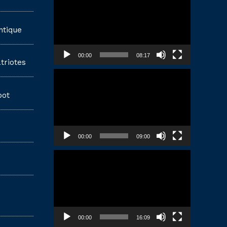
vidéo
ntique
00:00
08:17
triotes
Lecteur
vidéo
pot
00:00
09:00
Lecteur
vidéo
00:00
16:09