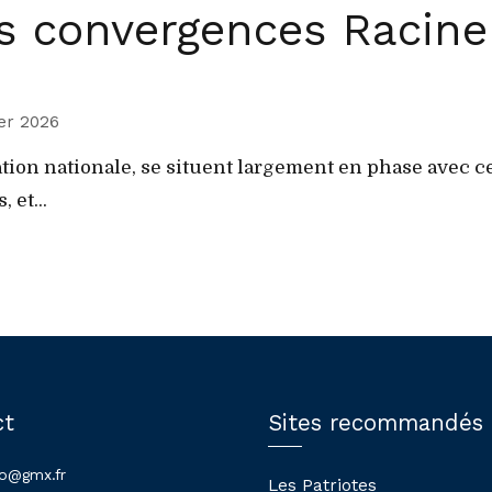
s convergences Racine
ier 2026
tion nationale, se situent largement en phase avec ce 
 et...
ct
Sites recommandés
lo@gmx.fr
Les Patriotes