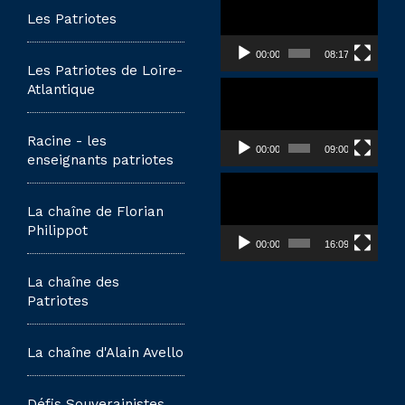
vidéo
Les Patriotes
00:00
08:17
Les Patriotes de Loire-
Lecteur
Atlantique
vidéo
Racine - les
00:00
09:00
enseignants patriotes
Lecteur
vidéo
La chaîne de Florian
Philippot
00:00
16:09
La chaîne des
Patriotes
La chaîne d'Alain Avello
Défis Souverainistes