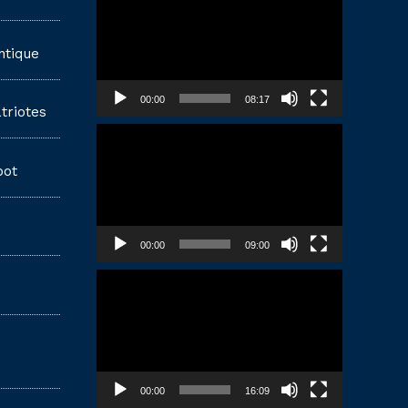
vidéo
ntique
00:00
08:17
triotes
Lecteur
vidéo
pot
00:00
09:00
Lecteur
vidéo
00:00
16:09