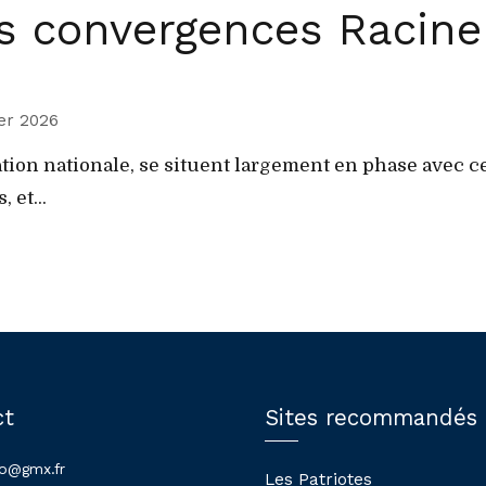
s convergences Racine
ier 2026
tion nationale, se situent largement en phase avec ce 
 et...
ct
Sites recommandés
lo@gmx.fr
Les Patriotes