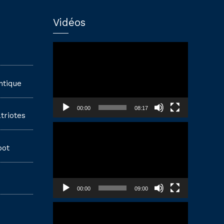
Vidéos
Lecteur
vidéo
ntique
00:00
08:17
triotes
Lecteur
vidéo
pot
00:00
09:00
Lecteur
vidéo