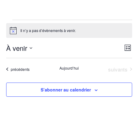
Alain Avello
Évènements
Il n’y a pas d’évènements à venir.
Notice
N
Na
À venir
Liste
d
Sélectionnez
p
une
v
Évènements
Aujourd’hui
suivants
Évènements
précédents
date.
c
É
S’abonner au calendrier