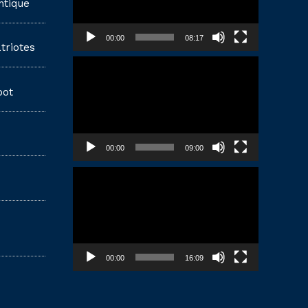
ntique
00:00
08:17
triotes
Lecteur
vidéo
pot
00:00
09:00
Lecteur
vidéo
00:00
16:09