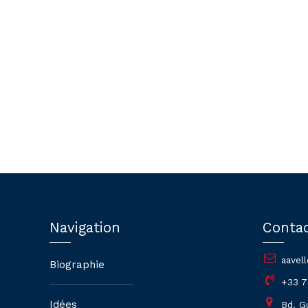
2026
Navigation
Conta
aavel
Biographie
+33 7
Idées
Bd. G