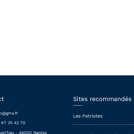
ct
Sites recommandés
lo@gmx.fr
Les Patriotes
 67 35 42 70
uist'hau - 44000 Nantes