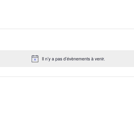
CATIONS
ACTIONS
MEDIAS
EVENEMENTS
nts
Il n’y a pas d’évènements à venir.
Notice