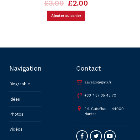
Le
Le
£
3.00
£
2.00
prix
prix
initial
actuel
Ajouter au panier
était :
est :
£3.00.
£2.00.
Navigation
Contact
aavello@gmx.fr
Biographie
+33 7 67 35 42 70
Idées
Bd. Guist'hau - 44000
Nantes
Photos
Vidéos