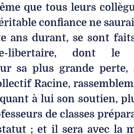
ême que tous leurs collègu
éritable confiance ne saurai
te ans durant, se sont fai
ale-libertaire, dont l
ur sa plus grande perte, a
Collectif Racine, rassemble
 quant à lui son soutien, pl
sseurs de classes prépara
statut ; et il sera avec l