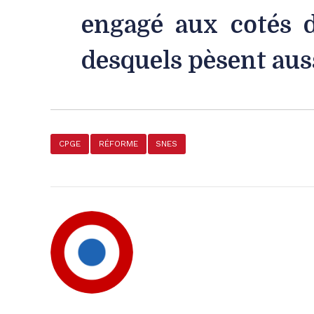
engagé aux cotés d
desquels pèsent auss
CPGE
RÉFORME
SNES