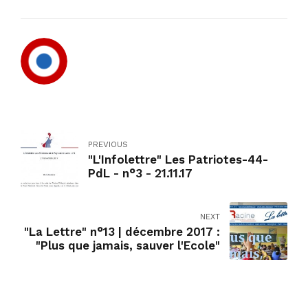
PREVIOUS
"L'Infolettre" Les Patriotes-44-
PdL - n°3 - 21.11.17
NEXT
"La Lettre" n°13 | décembre 2017 :
"Plus que jamais, sauver l'Ecole"