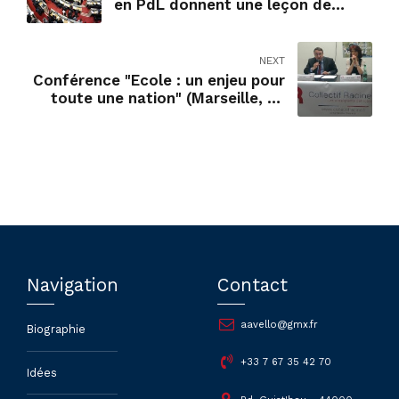
en PdL donnent une leçon de
République
NEXT
Conférence "Ecole : un enjeu pour
toute une nation" (Marseille, 23
avril 2016)
Navigation
Contact
aavello@gmx.fr
Biographie
+33 7 67 35 42 70
Idées