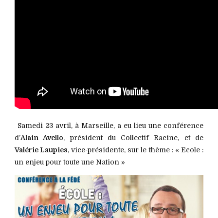
“
Samedi 23 avril, à Marseille, a eu lieu une conférence
d’
Alain Avello
, président du Collectif Racine, et de
Valérie Laupies
, vice-présidente, sur le thème : « Ecole :
un enjeu pour toute une Nation »