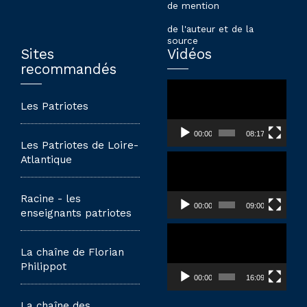
de mention
de l'auteur et de la
source
Sites
Vidéos
recommandés
Lecteur
vidéo
Les Patriotes
00:00
08:17
Les Patriotes de Loire-
Lecteur
Atlantique
vidéo
Racine - les
00:00
09:00
enseignants patriotes
Lecteur
vidéo
La chaîne de Florian
Philippot
00:00
16:09
La chaîne des