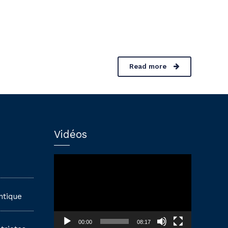
Read more
Vidéos
Lecteur
vidéo
ntique
00:00
08:17