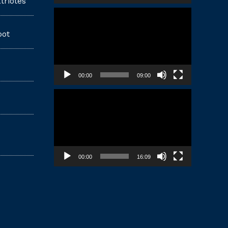
triotes
Lecteur
vidéo
pot
00:00
09:00
Lecteur
vidéo
00:00
16:09