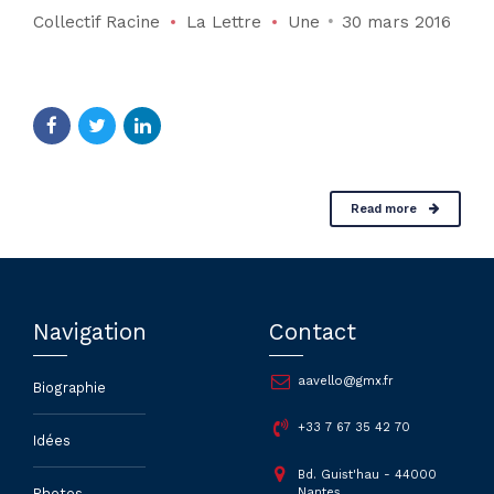
Collectif Racine
La Lettre
Une
30 mars 2016
Read more
Navigation
Contact
aavello@gmx.fr
Biographie
+33 7 67 35 42 70
Idées
Bd. Guist'hau - 44000
Nantes
Photos