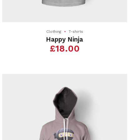
du
produit
Clothing
T-shirts
Happy Ninja
£
18.00