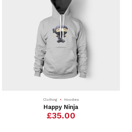
Les
options
peuvent
être
choisies
sur
la
page
du
produit
Clothing
Hoodies
Happy Ninja
£
35.00