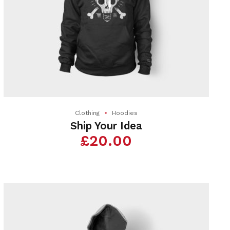
Clothing
Hoodies
Ship Your Idea
£
20.00
Ce
produit
a
plusieurs
variations.