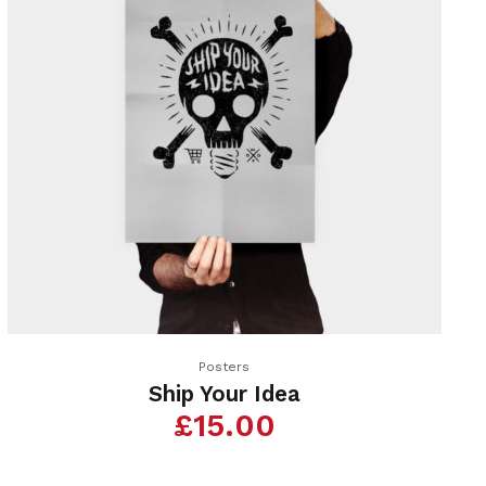
Posters
Ship Your Idea
£
15.00