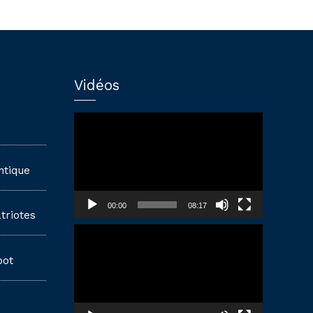
Vidéos
Lecteur
vidéo
ntique
00:00
08:17
triotes
Lecteur
vidéo
pot