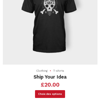
Clothing
T-shirts
Ship Your Idea
£
20.00
Ce
Choix des options
produit
a