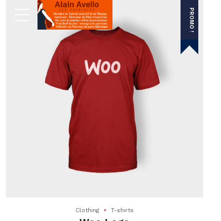
PROMO !
Clothing
T-shirts