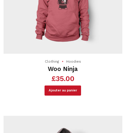
du
produit
Clothing
Hoodies
Woo Ninja
£
35.00
Ajouter au panier