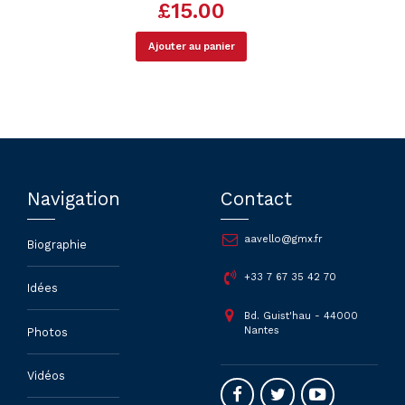
£
15.00
Ajouter au panier
Navigation
Contact
aavello@gmx.fr
Biographie
+33 7 67 35 42 70
Idées
Bd. Guist'hau - 44000
Nantes
Photos
Vidéos