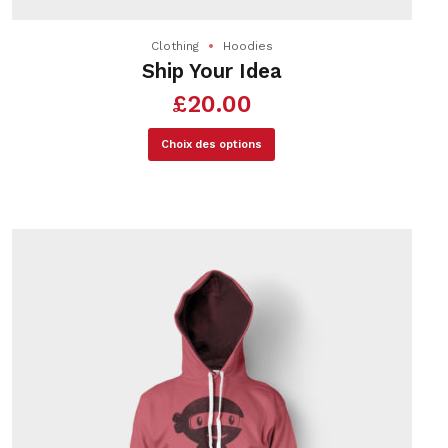
Clothing
Hoodies
Ship Your Idea
£
20.00
Ce
Choix des options
produit
a
plusieurs
variations.
Les
options
peuvent
être
choisies
sur
la
page