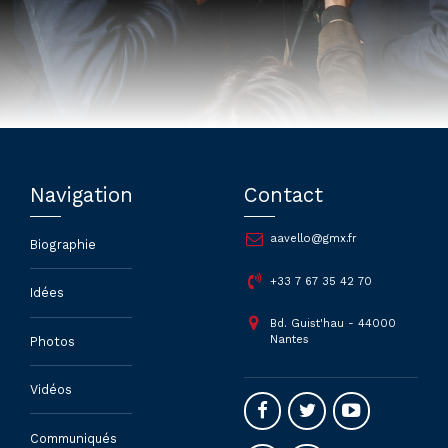
Navigation
Contact
aavello@gmx.fr
Biographie
+33 7 67 35 42 70
Idées
Bd. Guist'hau - 44000
Nantes
Photos
Vidéos
Communiqués