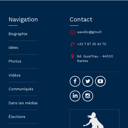
Navigation
Contact
aavello@gmx.fr
Biographie
+33 7 67 35 42 70
Idées
Bd. Guist'hau - 44000
Nantes
Photos
Vidéos
Communiqués
Dans les médias
Élections