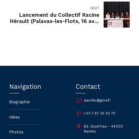
NEXT
Lancement du Collectif Racine
Hérault (Palavas-les-Flots, 16 avril
2016)
Navigation
Contact
aavello@gmx.fr
Biographie
+33 7 67 35 42 70
Idées
Bd. Guist'hau - 44000
Nantes
Photos