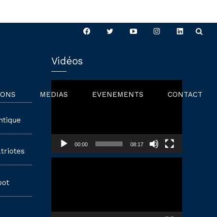
Vidéos
Lecteur
IONS
MEDIAS
EVENEMENTS
CONTACT
vidéo
ntique
00:00
08:17
triotes
Lecteur
vidéo
pot