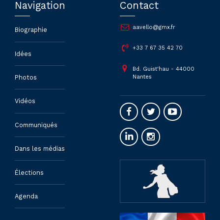
Navigation
Contact
aavello@gmx.fr
Biographie
+33 7 67 35 42 70
Idées
Bd. Guist'hau - 44000
Nantes
Photos
Vidéos
Communiqués
Dans les médias
Élections
Agenda