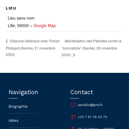
LIEU
Lieu sans nom
Lille
,
59000
+ Google Map
Manifestation des Patriotes contre la
Déjeuner-dédicace avec Florian
Philippot (Nantes, 21 novembre
“coronafolie” (Nantes, 28 novembre
2020)
2020)
Navigation
Contact
aavello@gmx.fr
Biographie
+33 7 67 35 42 70
Idées