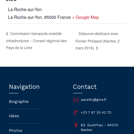
La Roche-sur-Yon
La Roche-sur-Yon
,
85000
France
+ Google Map
Déjeuner-dédicace avec
Commission transports-mobilité-
infrastructures – Conseil régional des
Florian Philippot (Nantes, 2
Pays de la Loire
mars 2019)
Navigation
Contact
aavello@gmx.fr
Biographie
+33 7 67 35 42 70
Idées
Bd. Guist'hau - 44000
Nantes
Photos