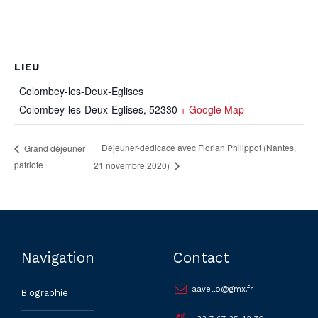
LIEU
Colombey-les-Deux-Eglises
Colombey-les-Deux-Eglises
,
52330
+ Google Map
Déjeuner-dédicace avec Florian Philippot (Nantes,
Grand déjeuner
patriote
21 novembre 2020)
Navigation
Contact
aavello@gmx.fr
Biographie