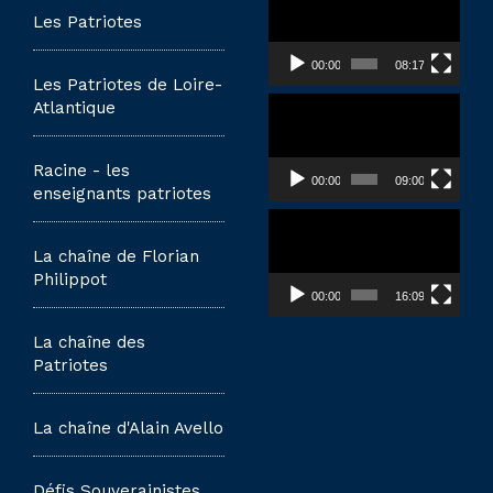
vidéo
Les Patriotes
00:00
08:17
Les Patriotes de Loire-
Lecteur
Atlantique
vidéo
Racine - les
00:00
09:00
enseignants patriotes
Lecteur
vidéo
La chaîne de Florian
Philippot
00:00
16:09
La chaîne des
Patriotes
La chaîne d'Alain Avello
Défis Souverainistes