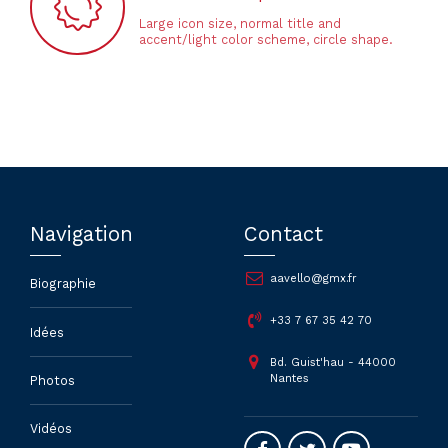
Large icon size, normal title and
accent/light color scheme, circle shape.
Navigation
Contact
aavello@gmx.fr
Biographie
+33 7 67 35 42 70
Idées
Bd. Guist'hau - 44000
Nantes
Photos
Vidéos