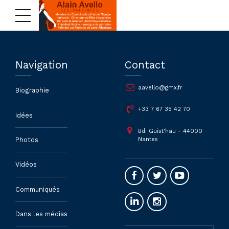
Navigation
Contact
aavello@gmx.fr
Biographie
+33 7 67 35 42 70
Idées
Bd. Guist'hau - 44000
Nantes
Photos
Vidéos
Communiqués
Dans les médias