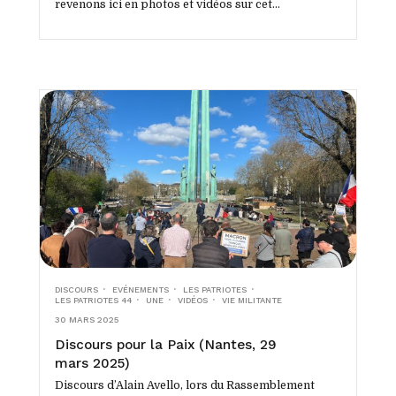
revenons ici en photos et vidéos sur cet...
DISCOURS
EVÉNEMENTS
LES PATRIOTES
LES PATRIOTES 44
UNE
VIDÉOS
VIE MILITANTE
30 MARS 2025
Discours pour la Paix (Nantes, 29
mars 2025)
Discours d’Alain Avello, lors du Rassemblement