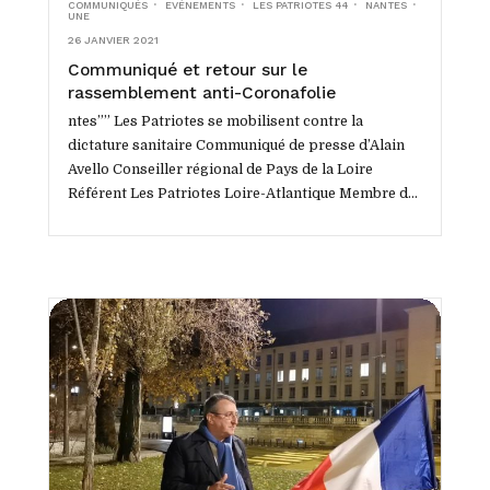
COMMUNIQUÉS
EVÉNEMENTS
LES PATRIOTES 44
NANTES
UNE
26 JANVIER 2021
Communiqué et retour sur le
rassemblement anti-Coronafolie
(Nantes, 23 janvier 2021)
ntes”” Les Patriotes se mobilisent contre la
dictature sanitaire Communiqué de presse d’Alain
Avello Conseiller régional de Pays de la Loire
Référent Les Patriotes Loire-Atlantique Membre de
l’Equipe nationale des...