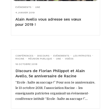
EVÉNEMENTS
UNE
4 JANVIER 2019
Alain Avello vous adresse ses vœux
pour 2019 !
CONFÉRENCES
DISCOURS
EVÉNEMENTS
LES PATRIOTES
RACINE
RÉUNION PUBLIQUE
UNE
VIDÉOS
16 OCTOBRE 2018
Discours de Florian Philippot et Alain
Avello, 5e anniversaire de Racine
(13.10.18)
“Ecole : halte au saccage !” Pour son 5e anniversaire,
le 13 octobre 2018, l’association Racine – les
enseignants patriotes organisait un événement-
conférence intitulé “Ecole : halte au saccage !”....