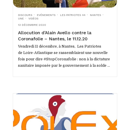
DISCOURS
EVÉNEMENTS
LES PATRIOTES 44
NANTES
UNE
VIDÉOS
13 DÉCEMBRE 2020
Allocution d’Alain Avello contre la
Coronafolie – Nantes, le 11.12.20
Vendredi 11 décembre, à Nantes, Les Patriotes
de Loire-Atlantique se rassemblaient une nouvelle
fois pour dire #StopCoronafolie : non à la dictature
sanitaire imposée par le gouvernement à la solde de
l’oligarchie euromondialiste, bafouant nos...