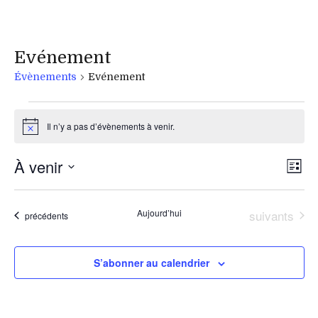
Alain Avello
Evénement
Évènements
Evénement
Évènements
Il n’y a pas d’évènements à venir.
Notice
N
Na
À venir
Liste
d
Sélectionnez
p
une
v
Évènements
Aujourd’hui
suivants
Évènements
précédents
date.
c
É
S’abonner au calendrier