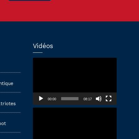
Vidéos
Lecteur
vidéo
ntique
00:00
08:17
triotes
Lecteur
vidéo
pot