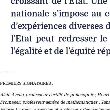
croissant de l’Etat. Une
nationale s’impose au co
d’expériences diverses d
l’Etat peut redresser l
l’égalité et de l’équité r
—————-
PREMIERS SIGNATAIRES :
Alain Avello, professeur certifié de philosophie ; He
Fromager, professeur agrégé de mathématiques ; Yannick
Valérie Laupies, directrice et professeur des écoles e