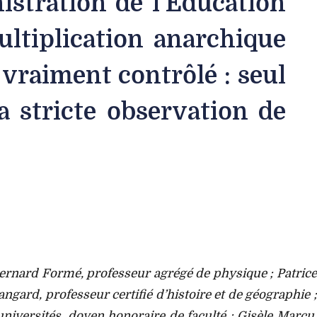
nistration de l’Education
multiplication anarchique
 vraiment contrôlé : seul
a stricte observation de
Bernard Formé, professeur agrégé de physique ; Patrice
gard, professeur certifié d’histoire et de géographie ;
universités, doyen honoraire de faculté ; Gisèle Marçu,