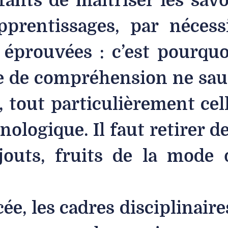
fants de maîtriser les savo
pprentissages, par nécessi
s éprouvées : c’est pourqu
ce de compréhension ne saur
, tout particulièrement cel
ologique. Il faut retirer 
jouts, fruits de la mode
e, les cadres disciplinaire