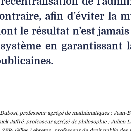
 recentralisation de l’admi
ntraire, afin d’éviter la 
ont le résultat n’est jamais
e système en garantissant l
épublicaines.
nri Dubost, professeur agrégé de mathématiques ; Jean-
 Jaffré, professeur agrégé de philosophie ; Julien Lan
n ZEP; Gilles Lebreton, professeur de droit public des 