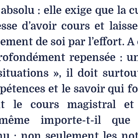
bsolu : elle exige que la c
esse d’avoir cours et laiss
ement de soi par l’effort. A 
profondément repensée : un
ituations », il doit surtou
pétences et le savoir qui fo
ant le cours magistral et
même importe-t-il que
u : non seulement les no